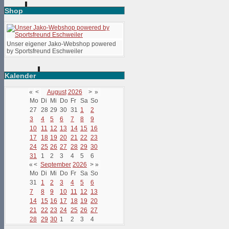
Shop
Unser eigener Jako-Webshop powered
by Sportsfreund Eschweiler
Kalender
«
<
August
2026
>
»
Mo
Di
Mi
Do
Fr
Sa
So
27
28
29
30
31
1
2
3
4
5
6
7
8
9
10
11
12
13
14
15
16
17
18
19
20
21
22
23
24
25
26
27
28
29
30
31
1
2
3
4
5
6
«
<
September
2026
>
»
Mo
Di
Mi
Do
Fr
Sa
So
31
1
2
3
4
5
6
7
8
9
10
11
12
13
14
15
16
17
18
19
20
21
22
23
24
25
26
27
28
29
30
1
2
3
4