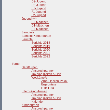
D2-Jugend
D3-Jugend
E1-Jugend
F1-Jugend
F2-Jugend
Jugend (w)
B1-Mädchen
D1-Mädchen
E1-Mädchen
Bambinis
Bambini-Kindergarten
Berichte
Berichte 2018
Berichte 2019
Berichte 2020
Berichte 2021
Berichte 2022
Turnen
Gerätturnen
Ansprechpartner
Trainingszeiten & Orte
Wettkämpfe
Arno Flecken-Pokal
Ergebnisse
RTB-Liga
Eltern-Kind-Turnen
Ansprechpartner
Trainingszeiten & Orte
Kalender
Kinderturnen
Ansprechpartner