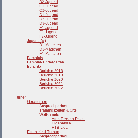
B2-Jugend
C1-Jugend
C2-Jugend
D1-Jugend
D2-Jugend
D3-Jugend
E1-Jugend
F1-Jugend
F2-Jugend
Jugend (w)
B1-Mädchen
D1-Mädchen
E1-Mädchen
Bambinis
Bambini-Kindergarten
Berichte
Berichte 2018
Berichte 2019
Berichte 2020
Berichte 2021
Berichte 2022
Turnen
Gerätturnen
Ansprechpartner
Trainingszeiten & Orte
Wettkämpfe
Arno Flecken-Pokal
Ergebnisse
RTB-Liga
Eltern-Kind-Turnen
Ansprechpartner