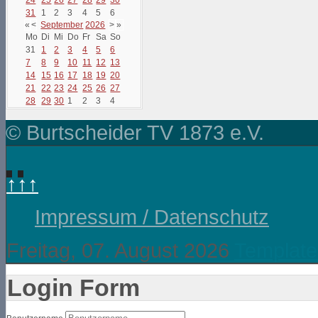
31
1
2
3
4
5
6
«
<
September
2026
>
»
Mo
Di
Mi
Do
Fr
Sa
So
31
1
2
3
4
5
6
7
8
9
10
11
12
13
14
15
16
17
18
19
20
21
22
23
24
25
26
27
28
29
30
1
2
3
4
© Burtscheider TV 1873 e.V.
↑↑↑
Impressum / Datenschutz
Freitag, 07. August 2026
Template
Login Form