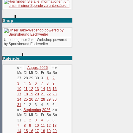
Shop
Unser eigener Jako-Webshop powered
by Sportsfreund Eschweiler
Kalender
«
<
August
2026
>
»
Mo
Di
Mi
Do
Fr
Sa
So
27
28
29
30
31
1
2
3
4
5
6
7
8
9
10
11
12
13
14
15
16
17
18
19
20
21
22
23
24
25
26
27
28
29
30
31
1
2
3
4
5
6
«
<
September
2026
>
»
Mo
Di
Mi
Do
Fr
Sa
So
31
1
2
3
4
5
6
7
8
9
10
11
12
13
14
15
16
17
18
19
20