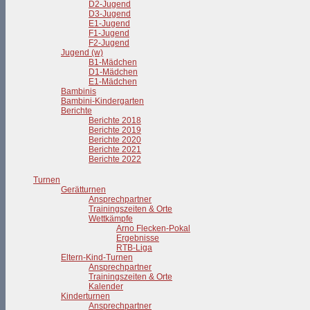
D2-Jugend
D3-Jugend
E1-Jugend
F1-Jugend
F2-Jugend
Jugend (w)
B1-Mädchen
D1-Mädchen
E1-Mädchen
Bambinis
Bambini-Kindergarten
Berichte
Berichte 2018
Berichte 2019
Berichte 2020
Berichte 2021
Berichte 2022
Turnen
Gerätturnen
Ansprechpartner
Trainingszeiten & Orte
Wettkämpfe
Arno Flecken-Pokal
Ergebnisse
RTB-Liga
Eltern-Kind-Turnen
Ansprechpartner
Trainingszeiten & Orte
Kalender
Kinderturnen
Ansprechpartner