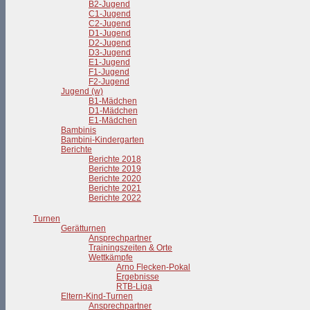
B2-Jugend
C1-Jugend
C2-Jugend
D1-Jugend
D2-Jugend
D3-Jugend
E1-Jugend
F1-Jugend
F2-Jugend
Jugend (w)
B1-Mädchen
D1-Mädchen
E1-Mädchen
Bambinis
Bambini-Kindergarten
Berichte
Berichte 2018
Berichte 2019
Berichte 2020
Berichte 2021
Berichte 2022
Turnen
Gerätturnen
Ansprechpartner
Trainingszeiten & Orte
Wettkämpfe
Arno Flecken-Pokal
Ergebnisse
RTB-Liga
Eltern-Kind-Turnen
Ansprechpartner