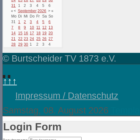
31
1
2
3
4
5
6
«
<
September
2026
>
»
Mo
Di
Mi
Do
Fr
Sa
So
31
1
2
3
4
5
6
7
8
9
10
11
12
13
14
15
16
17
18
19
20
21
22
23
24
25
26
27
28
29
30
1
2
3
4
© Burtscheider TV 1873 e.V.
↑↑↑
Impressum / Datenschutz
Samstag, 08. August 2026
Templa
Login Form