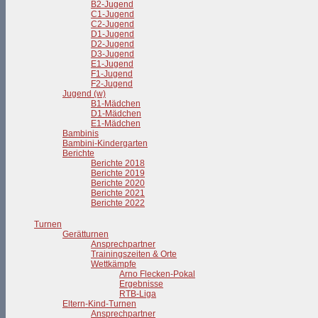
B2-Jugend
C1-Jugend
C2-Jugend
D1-Jugend
D2-Jugend
D3-Jugend
E1-Jugend
F1-Jugend
F2-Jugend
Jugend (w)
B1-Mädchen
D1-Mädchen
E1-Mädchen
Bambinis
Bambini-Kindergarten
Berichte
Berichte 2018
Berichte 2019
Berichte 2020
Berichte 2021
Berichte 2022
Turnen
Gerätturnen
Ansprechpartner
Trainingszeiten & Orte
Wettkämpfe
Arno Flecken-Pokal
Ergebnisse
RTB-Liga
Eltern-Kind-Turnen
Ansprechpartner