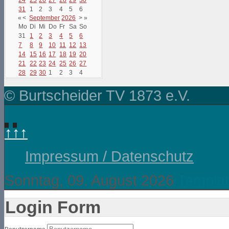
31
1
2
3
4
5
6
«
<
September
2026
>
»
Mo
Di
Mi
Do
Fr
Sa
So
31
1
2
3
4
5
6
7
8
9
10
11
12
13
14
15
16
17
18
19
20
21
22
23
24
25
26
27
28
29
30
1
2
3
4
© Burtscheider TV 1873 e.V.
↑↑↑
Impressum / Datenschutz
Sonntag, 09. August 2026
Templat
Login Form