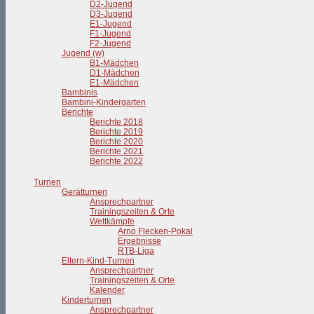
D2-Jugend
D3-Jugend
E1-Jugend
F1-Jugend
F2-Jugend
Jugend (w)
B1-Mädchen
D1-Mädchen
E1-Mädchen
Bambinis
Bambini-Kindergarten
Berichte
Berichte 2018
Berichte 2019
Berichte 2020
Berichte 2021
Berichte 2022
Turnen
Gerätturnen
Ansprechpartner
Trainingszeiten & Orte
Wettkämpfe
Arno Flecken-Pokal
Ergebnisse
RTB-Liga
Eltern-Kind-Turnen
Ansprechpartner
Trainingszeiten & Orte
Kalender
Kinderturnen
Ansprechpartner