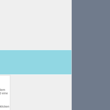
 dem
d eine
klicken