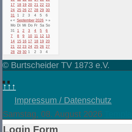
17
18
19
20
21
22
23
24
25
26
27
28
29
30
31
1
2
3
4
5
6
«
<
September
2026
>
»
Mo
Di
Mi
Do
Fr
Sa
So
31
1
2
3
4
5
6
7
8
9
10
11
12
13
14
15
16
17
18
19
20
21
22
23
24
25
26
27
28
29
30
1
2
3
4
© Burtscheider TV 1873 e.V.
↑↑↑
Impressum / Datenschutz
Samstag, 08. August 2026
Templa
Login Form