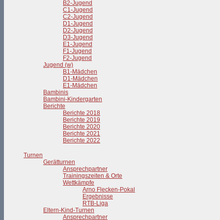
B2-Jugend
C1-Jugend
C2-Jugend
D1-Jugend
D2-Jugend
D3-Jugend
E1-Jugend
F1-Jugend
F2-Jugend
Jugend (w)
B1-Mädchen
D1-Mädchen
E1-Mädchen
Bambinis
Bambini-Kindergarten
Berichte
Berichte 2018
Berichte 2019
Berichte 2020
Berichte 2021
Berichte 2022
Turnen
Gerätturnen
Ansprechpartner
Trainingszeiten & Orte
Wettkämpfe
Arno Flecken-Pokal
Ergebnisse
RTB-Liga
Eltern-Kind-Turnen
Ansprechpartner