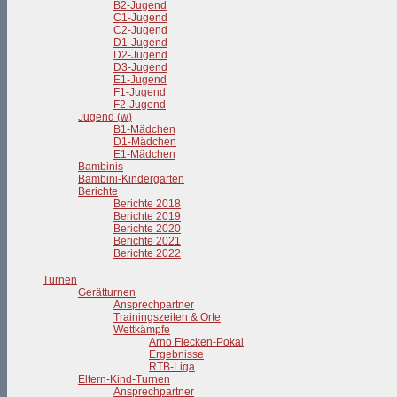
B2-Jugend
C1-Jugend
C2-Jugend
D1-Jugend
D2-Jugend
D3-Jugend
E1-Jugend
F1-Jugend
F2-Jugend
Jugend (w)
B1-Mädchen
D1-Mädchen
E1-Mädchen
Bambinis
Bambini-Kindergarten
Berichte
Berichte 2018
Berichte 2019
Berichte 2020
Berichte 2021
Berichte 2022
Turnen
Gerätturnen
Ansprechpartner
Trainingszeiten & Orte
Wettkämpfe
Arno Flecken-Pokal
Ergebnisse
RTB-Liga
Eltern-Kind-Turnen
Ansprechpartner