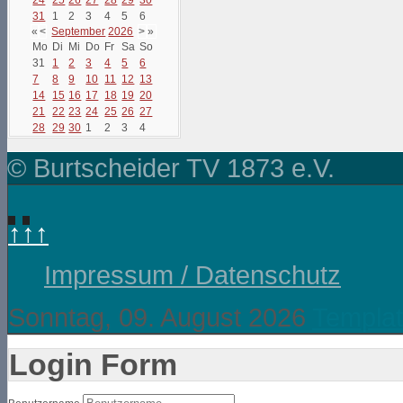
31
1
2
3
4
5
6
«
<
September
2026
>
»
Mo
Di
Mi
Do
Fr
Sa
So
31
1
2
3
4
5
6
7
8
9
10
11
12
13
14
15
16
17
18
19
20
21
22
23
24
25
26
27
28
29
30
1
2
3
4
© Burtscheider TV 1873 e.V.
↑↑↑
Impressum / Datenschutz
Sonntag, 09. August 2026
Templat
Login Form