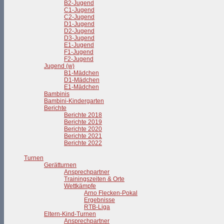
B2-Jugend
C1-Jugend
C2-Jugend
D1-Jugend
D2-Jugend
D3-Jugend
E1-Jugend
F1-Jugend
F2-Jugend
Jugend (w)
B1-Mädchen
D1-Mädchen
E1-Mädchen
Bambinis
Bambini-Kindergarten
Berichte
Berichte 2018
Berichte 2019
Berichte 2020
Berichte 2021
Berichte 2022
Turnen
Gerätturnen
Ansprechpartner
Trainingszeiten & Orte
Wettkämpfe
Arno Flecken-Pokal
Ergebnisse
RTB-Liga
Eltern-Kind-Turnen
Ansprechpartner