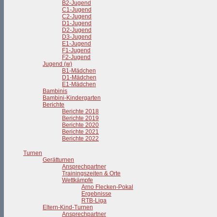
B2-Jugend
C1-Jugend
C2-Jugend
D1-Jugend
D2-Jugend
D3-Jugend
E1-Jugend
F1-Jugend
F2-Jugend
Jugend (w)
B1-Mädchen
D1-Mädchen
E1-Mädchen
Bambinis
Bambini-Kindergarten
Berichte
Berichte 2018
Berichte 2019
Berichte 2020
Berichte 2021
Berichte 2022
Turnen
Gerätturnen
Ansprechpartner
Trainingszeiten & Orte
Wettkämpfe
Arno Flecken-Pokal
Ergebnisse
RTB-Liga
Eltern-Kind-Turnen
Ansprechpartner