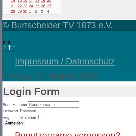
14
15
16
17
18
19
20
21
22
23
24
25
26
27
28
29
30
1
2
3
4
© Burtscheider TV 1873 e.V.
↑↑↑
Impressum / Datenschutz
Freitag, 07. August 2026
Template
Login Form
Benutzername
Passwort
Angemeldet bleiben
Anmelden
Benutzername vergessen?