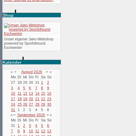
Shop
Unser eigener Jako-Webshop
powered by Sportsfreund
Eschweiler
Kalender
«
<
August
2026
>
»
Mo
Di
Mi
Do
Fr
Sa
So
27
28
29
30
31
1
2
3
4
5
6
7
8
9
10
11
12
13
14
15
16
17
18
19
20
21
22
23
24
25
26
27
28
29
30
31
1
2
3
4
5
6
«
<
September
2026
>
»
Mo
Di
Mi
Do
Fr
Sa
So
31
1
2
3
4
5
6
7
8
9
10
11
12
13