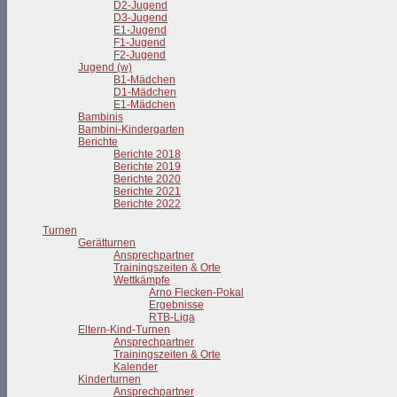
D2-Jugend
D3-Jugend
E1-Jugend
F1-Jugend
F2-Jugend
Jugend (w)
B1-Mädchen
D1-Mädchen
E1-Mädchen
Bambinis
Bambini-Kindergarten
Berichte
Berichte 2018
Berichte 2019
Berichte 2020
Berichte 2021
Berichte 2022
Turnen
Gerätturnen
Ansprechpartner
Trainingszeiten & Orte
Wettkämpfe
Arno Flecken-Pokal
Ergebnisse
RTB-Liga
Eltern-Kind-Turnen
Ansprechpartner
Trainingszeiten & Orte
Kalender
Kinderturnen
Ansprechpartner