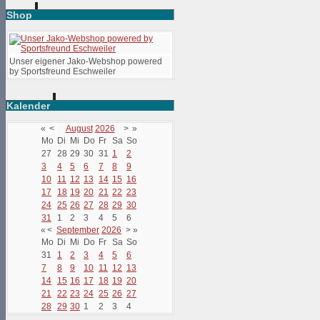
Shop
Unser eigener Jako-Webshop powered
by Sportsfreund Eschweiler
Kalender
«
<
August
2026
>
»
Mo
Di
Mi
Do
Fr
Sa
So
27
28
29
30
31
1
2
3
4
5
6
7
8
9
10
11
12
13
14
15
16
17
18
19
20
21
22
23
24
25
26
27
28
29
30
31
1
2
3
4
5
6
«
<
September
2026
>
»
Mo
Di
Mi
Do
Fr
Sa
So
31
1
2
3
4
5
6
7
8
9
10
11
12
13
14
15
16
17
18
19
20
21
22
23
24
25
26
27
28
29
30
1
2
3
4