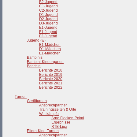
B2-Jugend
C1-Jugend
C2-Jugend
D1-Jugend
D2-Jugend
D3-Jugend
E1-Jugend
F1-Jugend
F2-Jugend
Jugend (w)
B1-Mädchen
D1-Mädchen
E1-Mädchen
Bambinis
Bambini-Kindergarten
Berichte
Berichte 2018
Berichte 2019
Berichte 2020
Berichte 2021
Berichte 2022
Turnen
Gerätturnen
Ansprechpartner
Trainingszeiten & Orte
Wettkämpfe
Arno Flecken-Pokal
Ergebnisse
RTB-Liga
Eltern-Kind-Turnen
Ansprechpartner