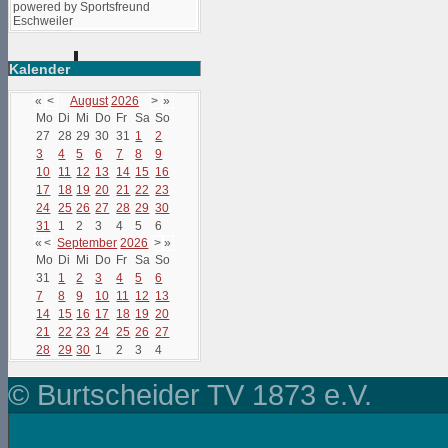
powered by Sportsfreund
Eschweiler
Kalender
«
<
August
2026
>
»
Mo
Di
Mi
Do
Fr
Sa
So
27
28
29
30
31
1
2
3
4
5
6
7
8
9
10
11
12
13
14
15
16
17
18
19
20
21
22
23
24
25
26
27
28
29
30
31
1
2
3
4
5
6
«
<
September
2026
>
»
Mo
Di
Mi
Do
Fr
Sa
So
31
1
2
3
4
5
6
7
8
9
10
11
12
13
14
15
16
17
18
19
20
21
22
23
24
25
26
27
28
29
30
1
2
3
4
© Burtscheider TV 1873 e.V.