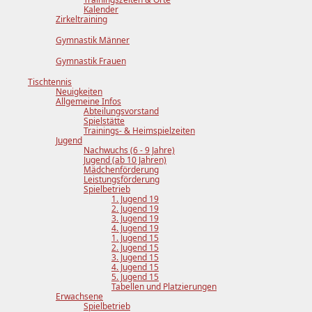
Kalender
Zirkeltraining
Gymnastik Männer
Gymnastik Frauen
Tischtennis
Neuigkeiten
Allgemeine Infos
Abteilungsvorstand
Spielstätte
Trainings- & Heimspielzeiten
Jugend
Nachwuchs (6 - 9 Jahre)
Jugend (ab 10 Jahren)
Mädchenförderung
Leistungsförderung
Spielbetrieb
1. Jugend 19
2. Jugend 19
3. Jugend 19
4. Jugend 19
1. Jugend 15
2. Jugend 15
3. Jugend 15
4. Jugend 15
5. Jugend 15
Tabellen und Platzierungen
Erwachsene
Spielbetrieb