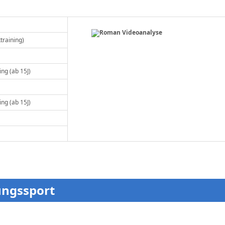
ktraining)
ng (ab 15J)
ng (ab 15J)
ungssport