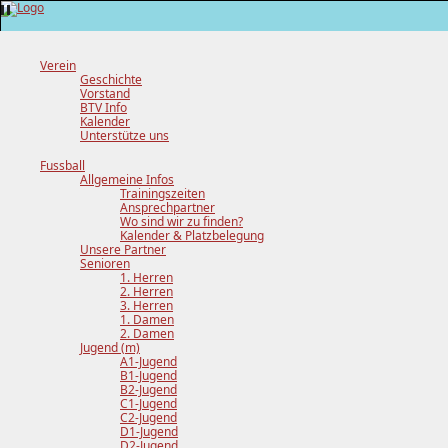
Verein
Geschichte
Vorstand
BTV Info
Kalender
Unterstütze uns
Fussball
Allgemeine Infos
Trainingszeiten
Ansprechpartner
Wo sind wir zu finden?
Kalender & Platzbelegung
Unsere Partner
Senioren
1. Herren
2. Herren
3. Herren
1. Damen
2. Damen
Jugend (m)
A1-Jugend
B1-Jugend
B2-Jugend
C1-Jugend
C2-Jugend
D1-Jugend
D2-Jugend