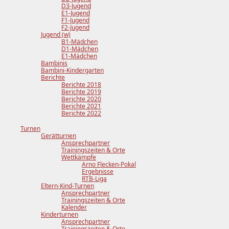
D3-Jugend
E1-Jugend
F1-Jugend
F2-Jugend
Jugend (w)
B1-Mädchen
D1-Mädchen
E1-Mädchen
Bambinis
Bambini-Kindergarten
Berichte
Berichte 2018
Berichte 2019
Berichte 2020
Berichte 2021
Berichte 2022
Turnen
Gerätturnen
Ansprechpartner
Trainingszeiten & Orte
Wettkämpfe
Arno Flecken-Pokal
Ergebnisse
RTB-Liga
Eltern-Kind-Turnen
Ansprechpartner
Trainingszeiten & Orte
Kalender
Kinderturnen
Ansprechpartner
Trainingszeiten & Orte