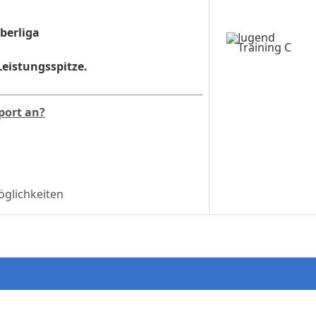
berliga
eistungsspitze.
port an?
glichkeiten