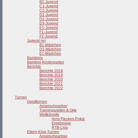
B2-Jugend
C1-Jugend
C2-Jugend
D1-Jugend
D2-Jugend
D3-Jugend
E1-Jugend
F1-Jugend
F2-Jugend
Jugend (w)
B1-Mädchen
D1-Mädchen
E1-Mädchen
Bambinis
Bambini-Kindergarten
Berichte
Berichte 2018
Berichte 2019
Berichte 2020
Berichte 2021
Berichte 2022
Turnen
Gerätturnen
Ansprechpartner
Trainingszeiten & Orte
Wettkämpfe
Arno Flecken-Pokal
Ergebnisse
RTB-Liga
Eltern-Kind-Turnen
Ansprechpartner