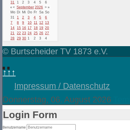
31
1
2
3
4
5
6
«
<
September
2026
>
»
Mo
Di
Mi
Do
Fr
Sa
So
31
1
2
3
4
5
6
7
8
9
10
11
12
13
14
15
16
17
18
19
20
21
22
23
24
25
26
27
28
29
30
1
2
3
4
© Burtscheider TV 1873 e.V.
↑↑↑
Impressum / Datenschutz
Donnerstag, 06. August 2026
Temp
Login Form
Benutzername