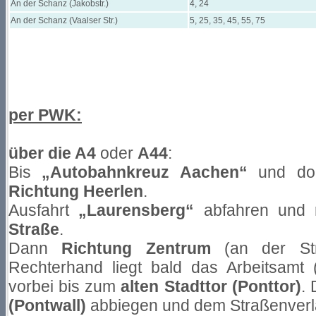
An der Schanz (Jakobstr.)
4, 24
An der Schanz (Vaalser Str.)
5, 25, 35, 45, 55, 75
per PWK:
über die A4
oder
A44
:
Bis
„Autobahnkreuz Aachen“
und dor
Richtung Heerlen
.
Ausfahrt
„Laurensberg“
abfahren und
Straße
.
Dann
Richtung Zentrum
(an der Stra
Rechterhand liegt bald das Arbeitsamt 
vorbei bis zum
alten Stadttor (Ponttor)
.
(Pontwall)
abbiegen und dem Straßenverla