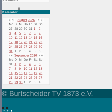
Eschweiler
Kalender
«
<
August
2026
>
»
Mo
Di
Mi
Do
Fr
Sa
So
27
28
29
30
31
1
2
3
4
5
6
7
8
9
10
11
12
13
14
15
16
17
18
19
20
21
22
23
24
25
26
27
28
29
30
31
1
2
3
4
5
6
«
<
September
2026
>
»
Mo
Di
Mi
Do
Fr
Sa
So
31
1
2
3
4
5
6
7
8
9
10
11
12
13
14
15
16
17
18
19
20
21
22
23
24
25
26
27
28
29
30
1
2
3
4
© Burtscheider TV 1873 e.V.
↑↑↑