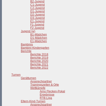
B2-Jugend
C1-Jugend
C2-Jugend
D1-Jugend
D2-Jugend
D3-Jugend
E1-Jugend
F1-Jugend
F2-Jugend
Jugend (w)
B1-Mädchen
D1-Mädchen
E1-Mädchen
Bambinis
Bambini-Kindergarten
Berichte
Berichte 2018
Berichte 2019
Berichte 2020
Berichte 2021
Berichte 2022
Turnen
Gerätturnen
Ansprechpartner
Trainingszeiten & Orte
Wettkämpfe
Arno Flecken-Pokal
Ergebnisse
RTB-Liga
Eltern-Kind-Turnen
Ansprechpartner