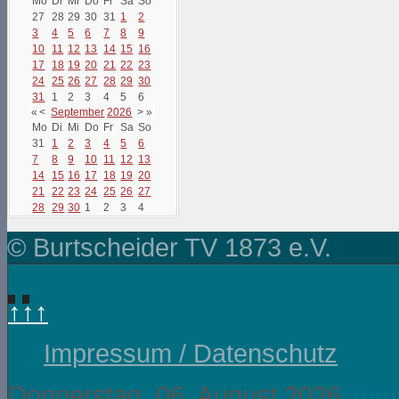
Mo
Di
Mi
Do
Fr
Sa
So
27
28
29
30
31
1
2
3
4
5
6
7
8
9
10
11
12
13
14
15
16
17
18
19
20
21
22
23
24
25
26
27
28
29
30
31
1
2
3
4
5
6
«
<
September
2026
>
»
Mo
Di
Mi
Do
Fr
Sa
So
31
1
2
3
4
5
6
7
8
9
10
11
12
13
14
15
16
17
18
19
20
21
22
23
24
25
26
27
28
29
30
1
2
3
4
© Burtscheider TV 1873 e.V.
↑↑↑
Impressum / Datenschutz
Donnerstag, 06. August 2026
Temp