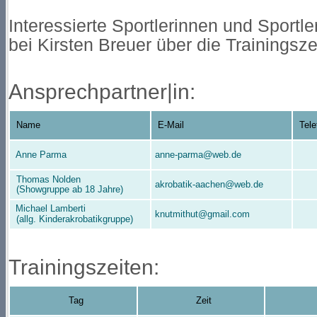
Interessierte Sportlerinnen und Sportle
bei Kirsten Breuer über die Trainingsze
Ansprechpartner|in:
Name
E-Mail
Tele
Anne Parma
anne-parma@web.de
Thomas Nolden
akrobatik-aachen@web.de
(Showgruppe ab 18 Jahre)
Michael Lamberti
knutmithut@gmail.com
(allg. Kinderakrobatikgruppe)
Trainingszeiten:
Tag
Zeit