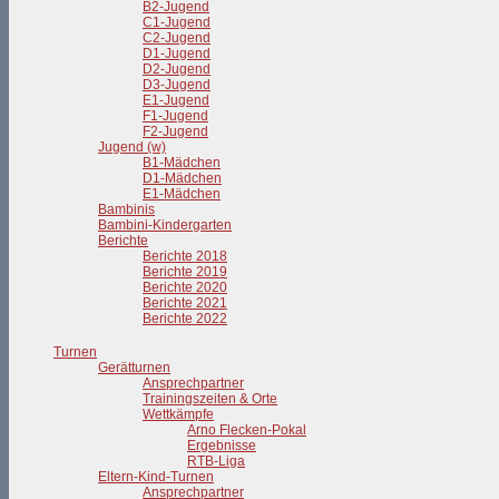
B2-Jugend
C1-Jugend
C2-Jugend
D1-Jugend
D2-Jugend
D3-Jugend
E1-Jugend
F1-Jugend
F2-Jugend
Jugend (w)
B1-Mädchen
D1-Mädchen
E1-Mädchen
Bambinis
Bambini-Kindergarten
Berichte
Berichte 2018
Berichte 2019
Berichte 2020
Berichte 2021
Berichte 2022
Turnen
Gerätturnen
Ansprechpartner
Trainingszeiten & Orte
Wettkämpfe
Arno Flecken-Pokal
Ergebnisse
RTB-Liga
Eltern-Kind-Turnen
Ansprechpartner