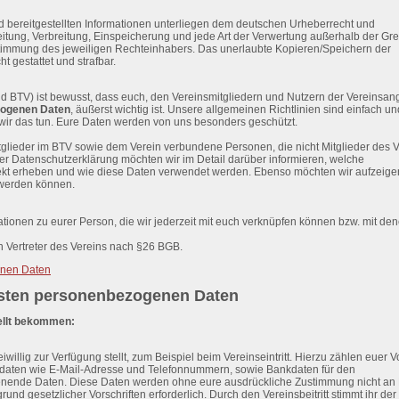
nd bereitgestellten Informationen unterliegen dem deutschen Urheberrecht und
beitung, Verbreitung, Einspeicherung und jede Art der Verwertung außerhalb der Gr
ustimmung des jeweiligen Rechteinhabers. Das unerlaubte Kopieren/Speichern der
t gestattet und strafbar.
d BTV) ist bewusst, dass euch, den Vereinsmitgliedern und Nutzern der Vereinsan
zogenen Daten
, äußerst wichtig ist. Unsere allgemeinen Richtlinien sind einfach un
 wir das tun. Eure Daten werden von uns besonders geschützt.
tglieder im BTV sowie dem Verein verbundene Personen, die nicht Mitglieder des 
er Datenschutzerklärung möchten wir im Detail darüber informieren, welche
ekt erheben und wie diese Daten verwendet werden. Ebenso möchten wir aufzeige
 werden können.
ionen zu eurer Person, die wir jederzeit mit euch verknüpfen können bzw. mit den
n Vertreter des Vereins nach §26 BGB.
enen Daten
assten personenbezogenen Daten
tellt bekommen:
iwillig zur Verfügung stellt, zum Beispiel beim Vereinseintritt. Hierzu zählen euer V
tdaten wie E-Mail-Adresse und Telefonnummern, sowie Bankdaten für den
ienende Daten. Diese Daten werden ohne eure ausdrückliche Zustimmung nicht an D
und gesetzlicher Vorschriften erforderlich. Durch den Vereinsbeitritt stimmt ihr de