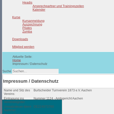
Headis
Ansprechpartner und Trainingszeiten
Kalender
Kurse
Kursanmeldung
Auszeichnung
Pilates
Zumba
Downloads
Mitglied werden
Aktuelle Seite:
Home
Impressum / Datenschutz
Suche
Impressum / Datenschutz
Name und Sitz des
Burtscheider Turnverein 1873 e.V. Aachen
Vereins:
Eintragung ins
Nummer 1124 - Amtsgericht Aachen
Vereinsregister:
Umsatzsteuer-Ident-
DE224073760
Nummer: