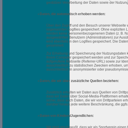
gestützen Verarbeitung der Daten sowie der Nutzun
• Daten, die automatisch erhoben werden:
Über den Zugriff und den Besuch unserer Webseite w
sogenannten Logfiles gespeichert. Ohne expliziten Log
werden keine personenbezogenenen Daten (z. B. Name
ausgewählten Benutzern (Administratoren) zur Ausü
wird ebenfalls in den Logfiles gespeichert. Die Da
gesammelt.
Zur Erhebung und Speicherung der Nutzungsdaten kön
Ihrem Computer gespeichert werden und zur Speicher
aufgerufene Webseite (Referrer-URL) sowie zur Iden
ausschließlich zu statistischen Zwecken erhoben, um 
ausschließlich in anonymisierter oder pseudonymisie
• Daten, die wir über zusätzliche Quellen beziehen:
Zusätzlich erhalten wir Daten aus Quellen von Dritt
dass wir Daten über Social-Media-Plattformen erhalte
sicher, dass auch Daten, die wir von Drittparteien e
darüber hinaus jede weitere Beschränkung, die ggfs. 
• Daten von Kindern/Jugendlichen:
Wir sind uns bewußt, dass wir als Sportverein einen