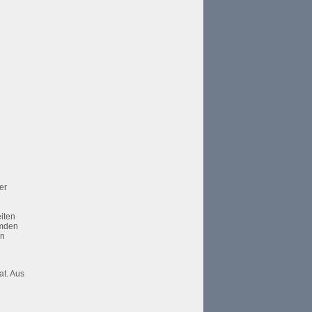
er
eiten
emden
en
at. Aus