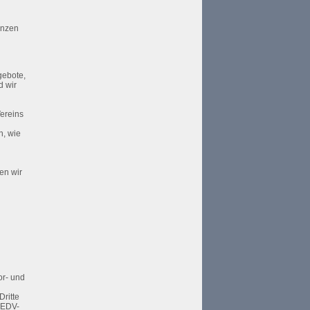
enzen
gebote,
d wir
Vereins
n, wie
en wir
or- und
ritte
r EDV-