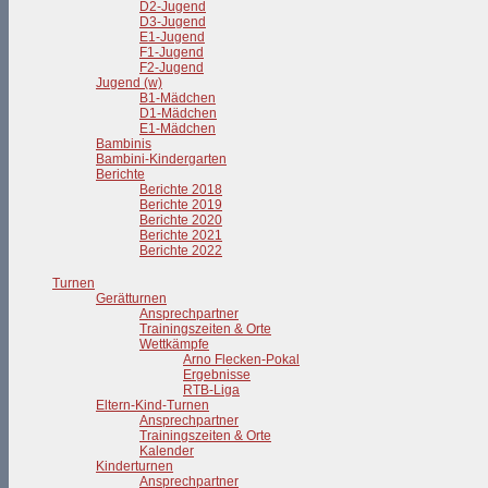
D2-Jugend
D3-Jugend
E1-Jugend
F1-Jugend
F2-Jugend
Jugend (w)
B1-Mädchen
D1-Mädchen
E1-Mädchen
Bambinis
Bambini-Kindergarten
Berichte
Berichte 2018
Berichte 2019
Berichte 2020
Berichte 2021
Berichte 2022
Turnen
Gerätturnen
Ansprechpartner
Trainingszeiten & Orte
Wettkämpfe
Arno Flecken-Pokal
Ergebnisse
RTB-Liga
Eltern-Kind-Turnen
Ansprechpartner
Trainingszeiten & Orte
Kalender
Kinderturnen
Ansprechpartner