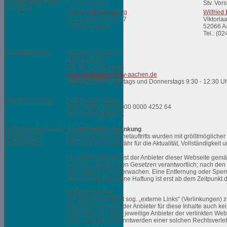
Geschäftsführender
1. Vorsitzende:
Stv. Vors
Vorstand:
Caroline Noerenberg
Wilfried
Ronheider Winkel 17
Viktoria
52066 Aachen
52066 A
Tel.: (0
Geschäftsstelle:
Sebastianstraße 33
52066 Aachen
Tel.: 0241-47591604
geschaeftsstelle@btv-aachen.de
Öffnungszeiten: Montags und Donnerstags
9:30 - 12:30 U
Bankverbindung:
Sparkasse Aachen
IBAN: DE10 3905 0000 0000 4252 64
BIC: AACSDE33XXX
Haftungsausschluss/
1. Haftungsbeschränkung
Datenschutz
Die Inhalte des Internetauftritts wurden mit größtmöglich
(Disclaimer):
Webseite keine Gewähr für die Aktualität, Vollständigkeit u
Als Diensteanbieter ist der Anbieter dieser Webseite gemä
nach den allgemeinen Gesetzen verantwortlich; nach den §
Informationen zu überwachen. Eine Entfernung oder Sperr
Rechtsverletzung. Eine Haftung ist erst ab dem Zeitpunkt
2. Externe Links
Die Webseite enthält sog. „externe Links“ (Verlinkungen) 
diesem Grund kann der Anbieter für diese Inhalte auch kei
Informationen ist der jeweilige Anbieter der verlinkten W
erkennbar. Bei Bekanntwerden einer solchen Rechtsverle