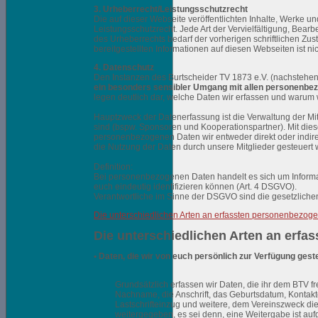
3. Urheberrecht/Leistungsschutzrecht
Die auf dieser Webseite veröffentlichten Inhalte, Werke u
Leistungsschutzrecht. Jede Art der Vervielfältigung, Bear
des Urheberrechts bedarf der vorherigen schriftlichen Z
bereitgestellten Informationen auf diesen Webseiten ist nich
4. Datenschutz
Den Instanzen des Burtscheider TV 1873 e.V. (nachstehen
ein besonders sensibler Umgang mit allen personenbe
legen deutlich dar, welche Daten wir erfassen und warum
Hauptzweck der Datenerfassung ist die Verwaltung der Mi
sind (bspw. Sponsoren und Kooperationspartner). Mit dies
personenbezogenen Daten wir entweder direkt oder indir
die Nutzung der Daten durch unsere Mitglieder gesteuert
Definition:
Bei personenbezogenen Daten handelt es sich um Informat
euch eindeutig identifizieren können (Art. 4 DSGVO).
Verantwortliche im Sinne der DSGVO sind die gesetzliche
Die unterschiedlichen Arten an erfassten personenbezog
Die unterschiedlichen Arten an erf
• Daten, die wir von euch persönlich zur Verfügung ges
Grundsätzlich erfassen wir Daten, die ihr dem BTV fre
Nachname, die Anschrift, das Geburtsdatum, Kontak
Lastschrifteinzug und weitere, dem Vereinszweck d
weitergegeben, es sei denn, eine Weitergabe ist aufgr