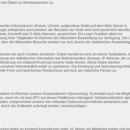
g der Daten zu Vereinszwecken zu.
erden Informationen (Datum, Uhrzeit, aufgerufene Seite) auf dem Web-Server in
in erfolgt dies anonymisiert, der Benutzer der Seite wird nicht persönlich identifizi
, Anschrift oder E-Mail-Adresse), gespeichert. Die Login-Funktion steht nur
bung ihrer Tätigkeiten im Rahmen der Webseiten-Bearbeitung zur Verfügung. Der 
ten über die Webseiten-Besuche werden nur zum Zweck der statistischen Auswertun
nen wir auch Cookies einsetzen. Dabei handelt es sich um kleine Textdateien, d
ung von statistischen Information wie Betriebssystem, Browser, IP-Adresse, der z
tifizierung von Datum/Uhrzeit auf unserer Seite dienen. Diese Daten werden
unseren Internetauftritt weiter zu optimieren. Die Erhebung und Speicherung erfol
rter Form und lässt keinen Rückschluss auf euch als natürliche Person zu.
parteien im Rahmen unserer Kooperationen (Sponsoring). Es besteht auch die Mögli
n, wenn ihr mit dem BTV auf diesen Plattformen interagiert. Selbstverständlich stel
rhalten, entsprechend unserer hier erfassten Datenschutzrichtlinien behandeln und
durch die Drittpartei auferlegt werden, berücksichtigen.
 hohen Anteil an Kindern/Jugendlichen unter 16 Jahren als Mitglieder haben und d