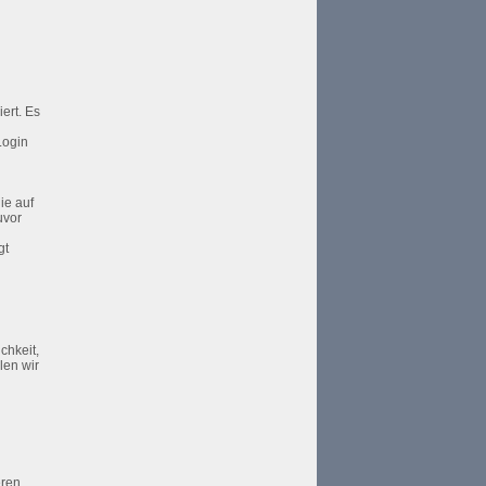
ert. Es
Login
g
ie auf
uvor
gt
chkeit,
len wir
eren