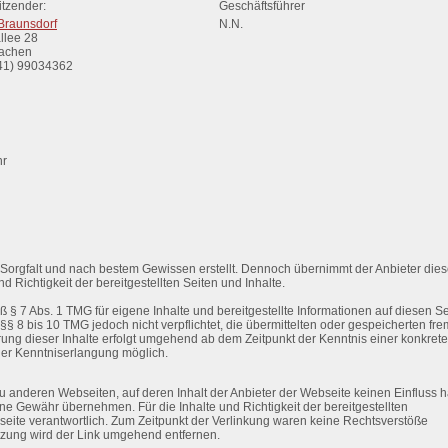
itzender:
Geschäftsführer
 Braunsdorf
N.N.
allee 28
achen
241) 99034362
hr
er Sorgfalt und nach bestem Gewissen erstellt. Dennoch übernimmt der Anbieter dies
nd Richtigkeit der bereitgestellten Seiten und Inhalte.
ß § 7 Abs. 1 TMG für eigene Inhalte und bereitgestellte Informationen auf diesen S
§ 8 bis 10 TMG jedoch nicht verpflichtet, die übermittelten oder gespeicherten fr
ung dieser Inhalte erfolgt umgehend ab dem Zeitpunkt der Kenntnis einer konkret
 der Kenntniserlangung möglich.
zu anderen Webseiten, auf deren Inhalt der Anbieter der Webseite keinen Einfluss h
ne Gewähr übernehmen. Für die Inhalte und Richtigkeit der bereitgestellten
ebseite verantwortlich. Zum Zeitpunkt der Verlinkung waren keine Rechtsverstöße
tzung wird der Link umgehend entfernen.