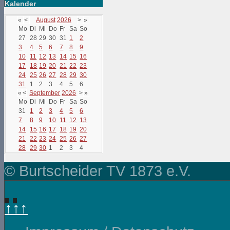
Kalender
«
<
August
2026
>
»
Mo
Di
Mi
Do
Fr
Sa
So
27
28
29
30
31
1
2
3
4
5
6
7
8
9
10
11
12
13
14
15
16
17
18
19
20
21
22
23
24
25
26
27
28
29
30
31
1
2
3
4
5
6
«
<
September
2026
>
»
Mo
Di
Mi
Do
Fr
Sa
So
31
1
2
3
4
5
6
7
8
9
10
11
12
13
14
15
16
17
18
19
20
21
22
23
24
25
26
27
28
29
30
1
2
3
4
© Burtscheider TV 1873 e.V.
↑↑↑