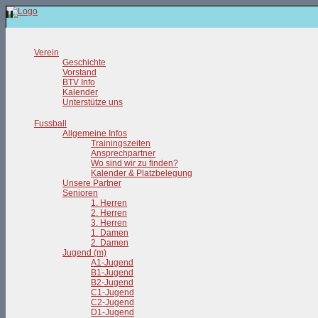
Verein
Geschichte
Vorstand
BTV Info
Kalender
Unterstütze uns
Fussball
Allgemeine Infos
Trainingszeiten
Ansprechpartner
Wo sind wir zu finden?
Kalender & Platzbelegung
Unsere Partner
Senioren
1. Herren
2. Herren
3. Herren
1. Damen
2. Damen
Jugend (m)
A1-Jugend
B1-Jugend
B2-Jugend
C1-Jugend
C2-Jugend
D1-Jugend