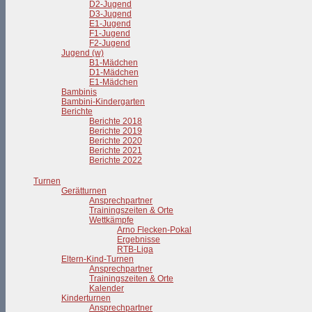
D2-Jugend
D3-Jugend
E1-Jugend
F1-Jugend
F2-Jugend
Jugend (w)
B1-Mädchen
D1-Mädchen
E1-Mädchen
Bambinis
Bambini-Kindergarten
Berichte
Berichte 2018
Berichte 2019
Berichte 2020
Berichte 2021
Berichte 2022
Turnen
Gerätturnen
Ansprechpartner
Trainingszeiten & Orte
Wettkämpfe
Arno Flecken-Pokal
Ergebnisse
RTB-Liga
Eltern-Kind-Turnen
Ansprechpartner
Trainingszeiten & Orte
Kalender
Kinderturnen
Ansprechpartner