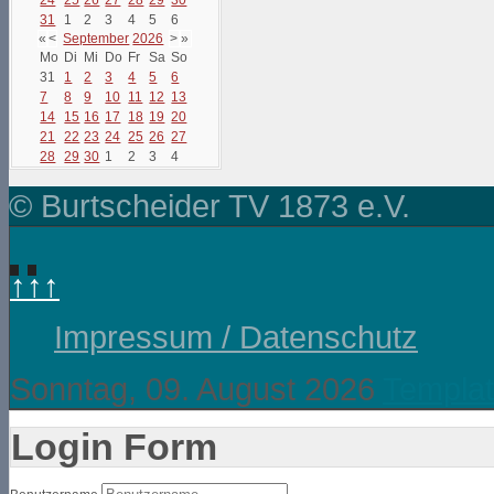
31
1
2
3
4
5
6
«
<
September
2026
>
»
Mo
Di
Mi
Do
Fr
Sa
So
31
1
2
3
4
5
6
7
8
9
10
11
12
13
14
15
16
17
18
19
20
21
22
23
24
25
26
27
28
29
30
1
2
3
4
© Burtscheider TV 1873 e.V.
↑↑↑
Impressum / Datenschutz
Sonntag, 09. August 2026
Templat
Login Form