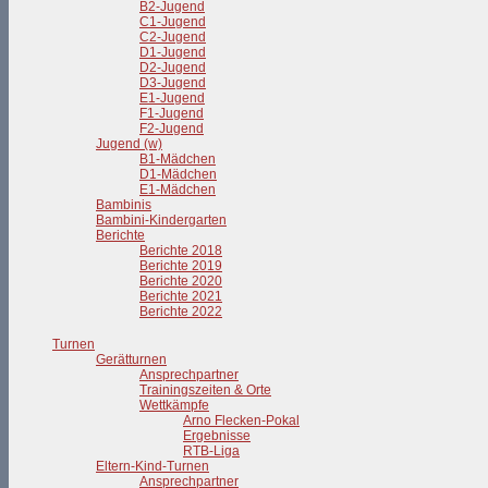
B2-Jugend
C1-Jugend
C2-Jugend
D1-Jugend
D2-Jugend
D3-Jugend
E1-Jugend
F1-Jugend
F2-Jugend
Jugend (w)
B1-Mädchen
D1-Mädchen
E1-Mädchen
Bambinis
Bambini-Kindergarten
Berichte
Berichte 2018
Berichte 2019
Berichte 2020
Berichte 2021
Berichte 2022
Turnen
Gerätturnen
Ansprechpartner
Trainingszeiten & Orte
Wettkämpfe
Arno Flecken-Pokal
Ergebnisse
RTB-Liga
Eltern-Kind-Turnen
Ansprechpartner