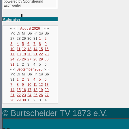
powered by Sportsfreund
Eschweiler
Kalender
«
<
August
2026
>
»
Mo
Di
Mi
Do
Fr
Sa
So
27
28
29
30
31
1
2
3
4
5
6
7
8
9
10
11
12
13
14
15
16
17
18
19
20
21
22
23
24
25
26
27
28
29
30
31
1
2
3
4
5
6
«
<
September
2026
>
»
Mo
Di
Mi
Do
Fr
Sa
So
31
1
2
3
4
5
6
7
8
9
10
11
12
13
14
15
16
17
18
19
20
21
22
23
24
25
26
27
28
29
30
1
2
3
4
© Burtscheider TV 1873 e.V.