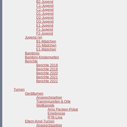
B2-Jugend
C1-Jugend
C2-Jugend
D1-Jugend
D2-Jugend
D3-Jugend
E1-Jugend
F1-Jugend
F2-Jugend
Jugend (w)
B1-Mädchen
D1-Mädchen
E1-Mädchen
Bambinis
Bambini-Kindergarten
Berichte
Berichte 2018
Berichte 2019
Berichte 2020
Berichte 2021
Berichte 2022
Turnen
Gerätturnen
Ansprechpartner
Trainingszeiten & Orte
Wettkämpfe
Arno Flecken-Pokal
Ergebnisse
RTB-Liga
Eltern-Kind-Turnen
Ansprechpartner